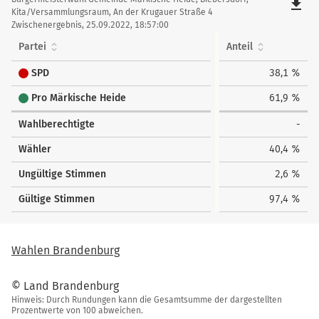
file_download
Kita/Versammlungsraum, An der Krugauer Straße 4
Zwischenergebnis, 25.09.2022, 18:57:00
Partei
Anteil
SPD
38,1 %
Pro Märkische Heide
61,9 %
Wahlberechtigte
-
Wähler
40,4 %
Ungültige Stimmen
2,6 %
Gültige Stimmen
97,4 %
Wahlen Brandenburg
© Land Brandenburg
Hinweis: Durch Rundungen kann die Gesamtsumme der dargestellten
Prozentwerte von 100 abweichen.