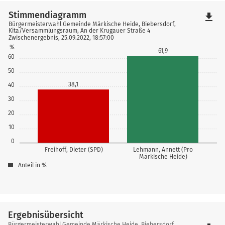
Stimmendiagramm
file_download
Bürgermeisterwahl Gemeinde Märkische Heide, Biebersdorf,
Kita/Versammlungsraum, An der Krugauer Straße 4
Zwischenergebnis, 25.09.2022, 18:57:00
%
61,9
60
50
38,1
40
30
20
10
0
Freihoff, Dieter (SPD)
Lehmann, Annett (Pro
Märkische Heide)
Anteil in %
Ergebnisübersicht
Ergebnisübersicht
Bürgermeisterwahl Gemeinde Märkische Heide, Biebersdorf,