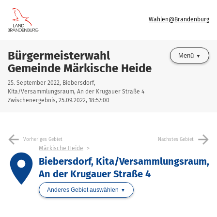
Wahlen@Brandenburg
Bürgermeisterwahl
Menü
Gemeinde Märkische Heide
25. September 2022, Biebersdorf,
Kita/Versammlungsraum, An der Krugauer Straße 4
Zwischenergebnis, 25.09.2022, 18:57:00
arrow_back
arrow_forward
Vorheriges Gebiet
Nächstes Gebiet
Märkische Heide
place
Biebersdorf, Kita/Versammlungsraum,
An der Krugauer Straße 4
Anderes Gebiet auswählen